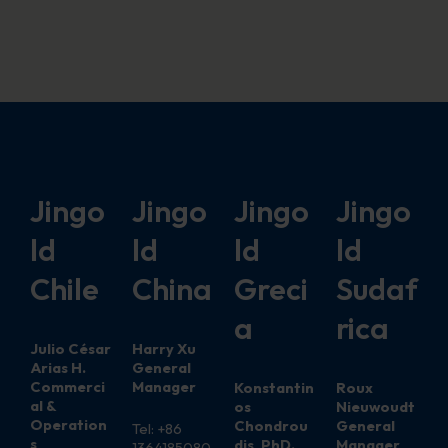
Jingo
Jingo
Jingo
Jingo
ld
ld
ld
ld
Chile
China
Greci
Sudaf
a
rica
Julio César
Harry Xu
Arias H.
General
Commerci
Manager
Konstantin
Roux
al &
os
Nieuwoudt
Operation
Chondrou
General
Tel: +86
s
dis, PhD.
Manager
1364185080