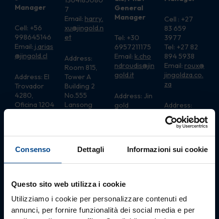
Manager
General
7
Manager
Email:
harry.
Cell : +27
Cell: +56
xu@jingold.n
83 659
998645146
et
Tel: +30
3977
Email:
j.arias
6957211175
Tel: +27 82
@jingold.cl
Email:
k.cho
894 5938
Address:
ndroudis@jin
Email:
roux@
Room 815,
gold.it
jingoldza
.
co.
Address: El
Tower A
za
Trovador
Building 2
4280,
No.555
Address: Jin
Oficina 1204
Lansong
gold
Address:
Las Condes
Road,
Greece S.A.
LaunchLab,
Pudong
Doxis 4,
11
District
1st Floor
Hammansh
200137
Thessaloniki
and Road,
Consenso
Dettagli
Informazioni sui cookie
Shanghai
54625,
Stellenbosc
City – China
Greece
h, 7600
Postal
Address: PO
Questo sito web utilizza i cookie
BOX 2204,
Dennesig,
Utilizziamo i cookie per personalizzare contenuti ed
Stellenbosc
annunci, per fornire funzionalità dei social media e per
h,7601