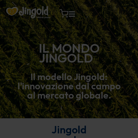
Vai
al
contenuto
IL MONDO
JINGOLD
Il modello Jingold:
l'innovazione dal campo
al mercato globale.
Jingold