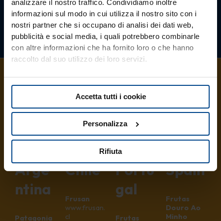
analizzare il nostro traffico. Condividiamo inoltre
informazioni sul modo in cui utilizza il nostro sito con i
nostri partner che si occupano di analisi dei dati web,
pubblicità e social media, i quali potrebbero combinarle
con altre informazioni che ha fornito loro o che hanno
raccolto dal suo utilizzo dei loro servizi.
Accetta tutti i cookie
Partn
Partn
Partn
Partn
Personalizza
er
er
er
er
in
in
in
in
Rifiuta
Arge
Chile
Portu
Spain
ntina
gal
Frusan
Frutas
www.frusan.
Douro Ao
cl
Minho
Patagonia
Frutas