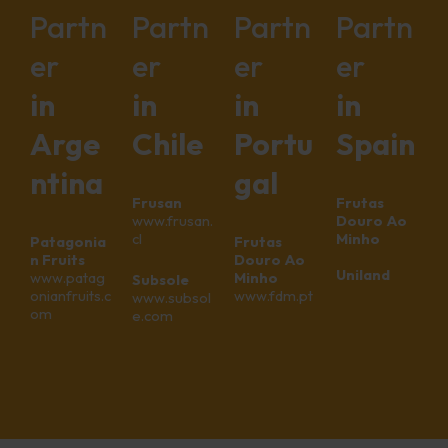
Partn
Partn
Partn
Partn
er
er
er
er
in
in
in
in
Arge
Chile
Portu
Spain
ntina
gal
Frusan
Frutas
www.frusan.
Douro Ao
cl
Minho
Patagonia
Frutas
n Fruits
Douro Ao
Uniland
www.patag
Minho
Subsole
onianfruits.c
www.fdm.pt
www.subsol
om
e.com