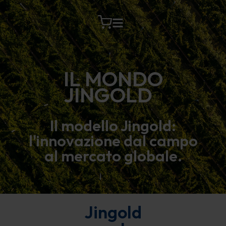
Vai
al
contenuto
IL MONDO
JINGOLD
Il modello Jingold:
l'innovazione dal campo
al mercato globale.
Jingold