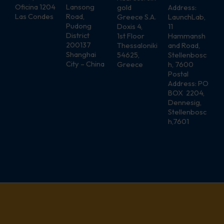
Oficina 1204
Lansong
gold
Address:
Las Condes
Road,
Greece S.A.
LaunchLab,
Pudong
Doxis 4,
11
District
1st Floor
Hammansh
200137
Thessaloniki
and Road,
Shanghai
54625,
Stellenbosc
City – China
Greece
h, 7600
Postal
Address: PO
BOX 2204,
Dennesig,
Stellenbosc
h,7601