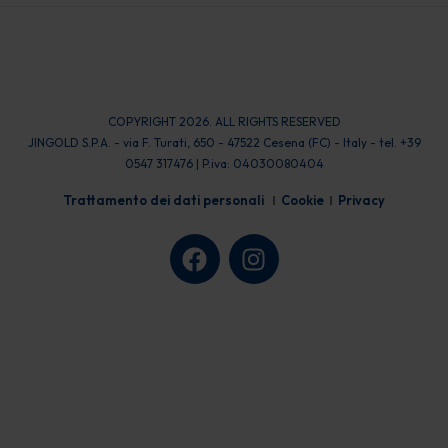
COPYRIGHT 2026. ALL RIGHTS RESERVED
JINGOLD S.P.A. - via F. Turati, 650 - 47522 Cesena (FC) - Italy - tel. +39
0547 317476 | P.iva: 04030080404
Trattamento dei dati personali
Cookie
Privacy
F
I
a
n
c
s
e
t
b
a
o
g
o
r
k
a
m