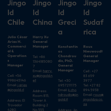
Jingo
Jingo
Jingo
Jingo
ld
ld
ld
ld
Chile
China
Greci
Sudaf
a
rica
Julio César
Harry Xu
Arias H.
General
Commerci
Manager
Konstantin
Roux
al &
os
Nieuwoudt
Operation
Chondrou
General
Tel: +86
s
dis, PhD.
Manager
1364185080
Manager
General
7
Manager
Email:
harry.
Cell : +27
Cell: +56
xu@jingold.n
83 659
998645146
et
Tel: +30
3977
Email:
j.arias
6957211175
Tel: +27 82
@jingold.cl
Email:
k.cho
894 5938
Address:
ndroudis@jin
Email:
roux@
Room 815,
gold.it
jingoldza
.
co.
Address: El
Tower A
za
Trovador
Building 2
4280,
No.555
Address: Jin