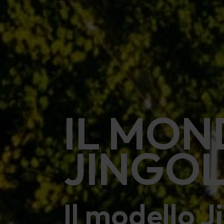
IL MO
JINGO
Il modello J