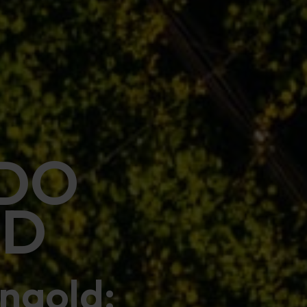
NDO
LD
ingold: