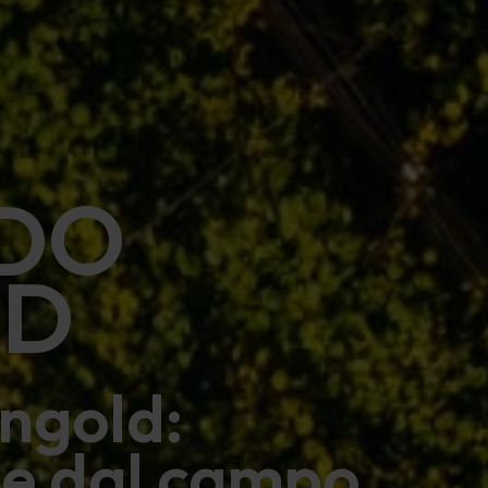
NDO
LD
ingold:
ne dal campo