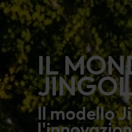
IL MO
JINGO
Il modello J
l'innovazio