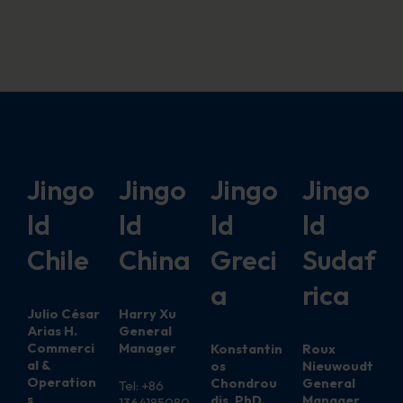
Jingo
Jingo
Jingo
Jingo
ld
ld
ld
ld
Chile
China
Greci
Sudaf
a
rica
Julio César
Harry Xu
Arias H.
General
Commerci
Manager
Konstantin
Roux
al &
os
Nieuwoudt
Operation
Chondrou
General
Tel: +86
s
dis, PhD.
Manager
1364185080