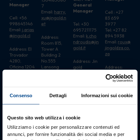
Manager
General
7
Manager
Email:
harry.
Cell : +27
Cell: +56
xu@jingold.n
83 659
998645146
et
Tel: +30
3977
Email:
j.arias
6957211175
Tel: +27 82
@jingold.cl
Email:
k.cho
894 5938
Address:
ndroudis@jin
Email:
roux@
Room 815,
gold.it
jingoldza
.
co.
Address: El
Tower A
za
Trovador
Building 2
4280,
No.555
Address: Jin
Oficina 1204
Lansong
gold
Address:
Las Condes
Road,
Greece S.A.
LaunchLab,
Pudong
Doxis 4,
11
District
1st Floor
Hammansh
200137
Thessaloniki
and Road,
Consenso
Dettagli
Informazioni sui cookie
Shanghai
54625,
Stellenbosc
City – China
Greece
h, 7600
Postal
Address: PO
Questo sito web utilizza i cookie
BOX 2204,
Dennesig,
Utilizziamo i cookie per personalizzare contenuti ed
Stellenbosc
annunci, per fornire funzionalità dei social media e per
h,7601