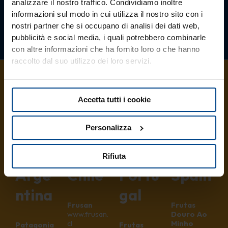
analizzare il nostro traffico. Condividiamo inoltre
informazioni sul modo in cui utilizza il nostro sito con i
nostri partner che si occupano di analisi dei dati web,
pubblicità e social media, i quali potrebbero combinarle
con altre informazioni che ha fornito loro o che hanno
raccolto dal suo utilizzo dei loro servizi.
Accetta tutti i cookie
Partn
Partn
Partn
Partn
Personalizza
er
er
er
er
in
in
in
in
Rifiuta
Arge
Chile
Portu
Spain
ntina
gal
Frusan
Frutas
www.frusan.
Douro Ao
cl
Minho
Patagonia
Frutas