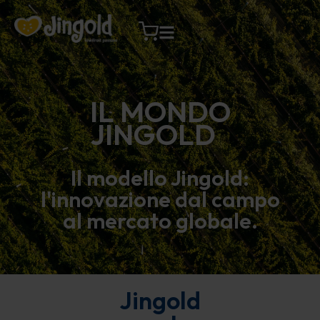
Vai
al
contenuto
IL MONDO
JINGOLD
Il modello Jingold:
l'innovazione dal campo
al mercato globale.
Jingold