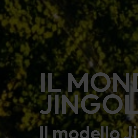
IL MO
JINGO
Il modello J