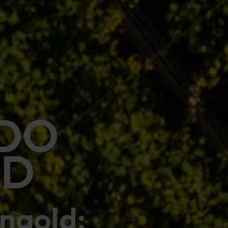
NDO
LD
ingold: