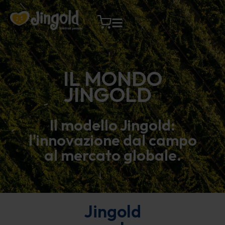
Vai
al
contenuto
IL MONDO
JINGOLD
Il modello Jingold:
l'innovazione dal campo
al mercato globale.
Jingold