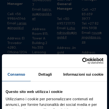
Manager
General
7
Manager
Email:
harry.
Cell : +27
Cell: +56
xu@jingold.n
83 659
998645146
et
Tel: +30
3977
Email:
j.arias
6957211175
Tel: +27 82
@jingold.cl
Email:
k.cho
894 5938
Address:
ndroudis@jin
Email:
roux@
Room 815,
gold.it
jingoldza
.
co.
Address: El
Tower A
za
Trovador
Building 2
4280,
No.555
Address: Jin
Oficina 1204
Lansong
gold
Address:
Las Condes
Road,
Greece S.A.
LaunchLab,
Pudong
Doxis 4,
11
District
1st Floor
Hammansh
200137
Thessaloniki
and Road,
Consenso
Dettagli
Informazioni sui cookie
Shanghai
54625,
Stellenbosc
City – China
Greece
h, 7600
Postal
Address: PO
Questo sito web utilizza i cookie
BOX 2204,
Dennesig,
Utilizziamo i cookie per personalizzare contenuti ed
Stellenbosc
annunci, per fornire funzionalità dei social media e per
h,7601