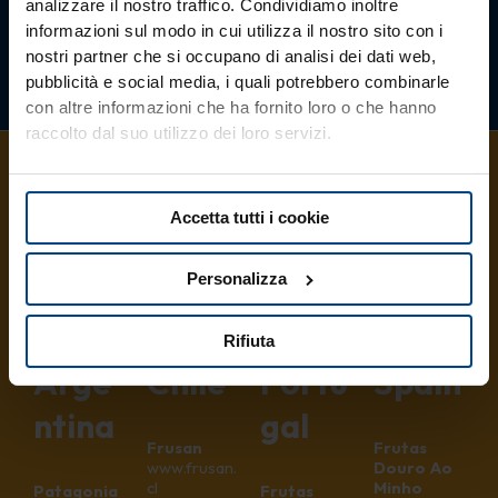
analizzare il nostro traffico. Condividiamo inoltre
informazioni sul modo in cui utilizza il nostro sito con i
nostri partner che si occupano di analisi dei dati web,
pubblicità e social media, i quali potrebbero combinarle
con altre informazioni che ha fornito loro o che hanno
raccolto dal suo utilizzo dei loro servizi.
Accetta tutti i cookie
Partn
Partn
Partn
Partn
Personalizza
er
er
er
er
in
in
in
in
Rifiuta
Arge
Chile
Portu
Spain
ntina
gal
Frusan
Frutas
www.frusan.
Douro Ao
cl
Minho
Patagonia
Frutas