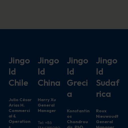
Jingo
Jingo
Jingo
Jingo
ld
ld
ld
ld
Chile
China
Greci
Sudaf
a
rica
Julio César
Harry Xu
Arias H.
General
Commerci
Manager
Konstantin
Roux
al &
os
Nieuwoudt
Operation
Chondrou
General
Tel: +86
s
dis, PhD.
Manager
1364185080