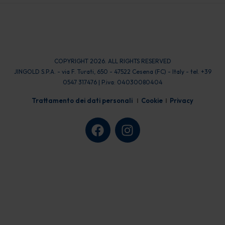
COPYRIGHT 2026. ALL RIGHTS RESERVED
JINGOLD S.P.A. - via F. Turati, 650 - 47522 Cesena (FC) - Italy - tel. +39
0547 317476 | P.iva: 04030080404
Trattamento dei dati personali
Cookie
Privacy
F
I
a
n
c
s
e
t
b
a
o
g
o
r
k
a
m