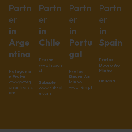
Partn
Partn
Partn
Partn
er
er
er
er
in
in
in
in
Arge
Chile
Portu
Spain
ntina
gal
Frusan
Frutas
www.frusan.
Douro Ao
cl
Minho
Patagonia
Frutas
n Fruits
Douro Ao
Uniland
www.patag
Minho
Subsole
onianfruits.c
www.fdm.pt
www.subsol
om
e.com