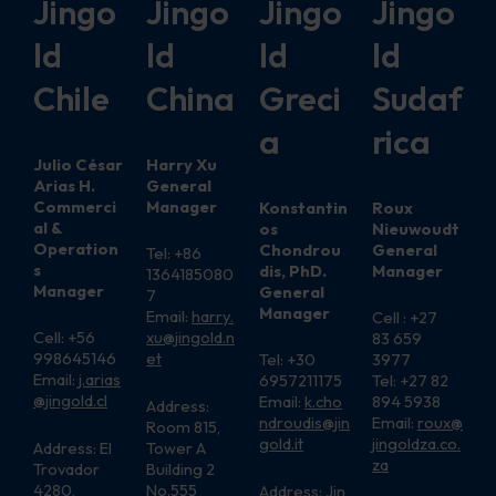
Jingo
Jingo
Jingo
Jingo
ld
ld
ld
ld
Chile
China
Greci
Sudaf
a
rica
Julio César
Harry Xu
Arias H.
General
Commerci
Manager
Konstantin
Roux
al &
os
Nieuwoudt
Operation
Chondrou
General
Tel: +86
s
dis, PhD.
Manager
1364185080
Manager
General
7
Manager
Email:
harry.
Cell : +27
Cell: +56
xu@jingold.n
83 659
998645146
et
Tel: +30
3977
Email:
j.arias
6957211175
Tel: +27 82
@jingold.cl
Email:
k.cho
894 5938
Address:
ndroudis@jin
Email:
roux@
Room 815,
gold.it
jingoldza
.
co.
Address: El
Tower A
za
Trovador
Building 2
4280,
No.555
Address: Jin