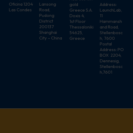
Oficina 1204
Lansong
gold
Address:
Las Condes
Road,
Greece S.A.
LaunchLab,
Pudong
Doxis 4,
11
District
1st Floor
Hammansh
200137
Thessaloniki
and Road,
Shanghai
54625,
Stellenbosc
City – China
Greece
h, 7600
Postal
Address: PO
BOX 2204,
Dennesig,
Stellenbosc
h,7601