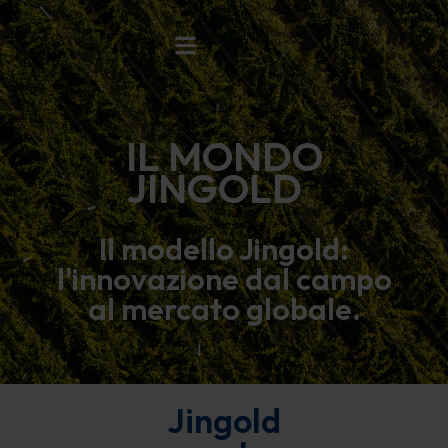
Vai
al
contenuto
IL MONDO
JINGOLD
Il modello Jingold:
l'innovazione dal campo
al mercato globale.
Jingold